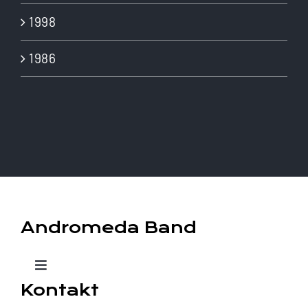
1998
1986
Andromeda Band
Toggle
Kontakt
Navigation
Home