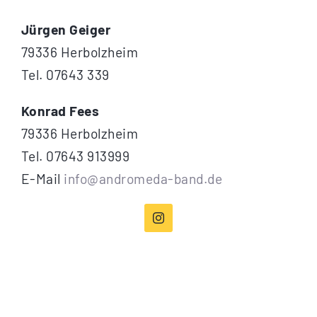
Jürgen Geiger
Über
79336 Herbolzheim
Tel. 07643 339
Termine
Konrad Fees
79336 Herbolzheim
Musiker
Tel. 07643 913999
E-Mail
info@andromeda-band.de
Galerie
Kontakt
Presse