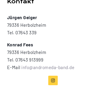
Kontakt
Navigation
Home
Jürgen Geiger
Über
79336 Herbolzheim
Tel. 07643 339
Termine
Konrad Fees
79336 Herbolzheim
Musiker
Tel. 07643 913999
E-Mail
info@andromeda-band.de
Galerie
Kontakt
Presse